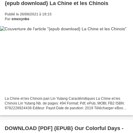
{epub download} La Chine et les Chinois
Publié le 26/08/2021 à 19:15
Par
emexynke
La Chine et les Chinois pan Lin Yutang Caractéristiques La Chine et les
Chinois Lin Yutang Nb. de pages: 494 Format: Pdf, ePub, MOBI, FB2 ISBN:
9782228924436 Editeur: Payot Date de parution: 2019 Télécharger eBook
gratuit Ebook pour le téléchargement...
DOWNLOAD [PDF] {EPUB} Our Colorful Days -