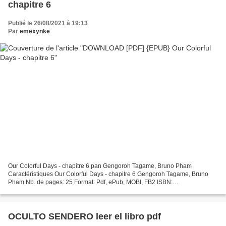
chapitre 6
Publié le 26/08/2021 à 19:13
Par
emexynke
Our Colorful Days - chapitre 6 pan Gengoroh Tagame, Bruno Pham
Caractéristiques Our Colorful Days - chapitre 6 Gengoroh Tagame, Bruno
Pham Nb. de pages: 25 Format: Pdf, ePub, MOBI, FB2 ISBN:
9782369746232 Editeur: Akata Date de parution: 2019 Télécharger...
OCULTO SENDERO leer el libro pdf