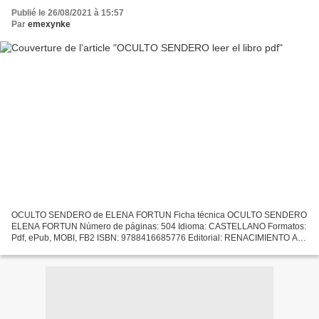
Publié le 26/08/2021 à 15:57
Par
emexynke
OCULTO SENDERO de ELENA FORTUN Ficha técnica OCULTO SENDERO
ELENA FORTUN Número de páginas: 504 Idioma: CASTELLANO Formatos:
Pdf, ePub, MOBI, FB2 ISBN: 9788416685776 Editorial: RENACIMIENTO Año
de edición: 2016 Descargar eBook gratis Ebook gratis online...