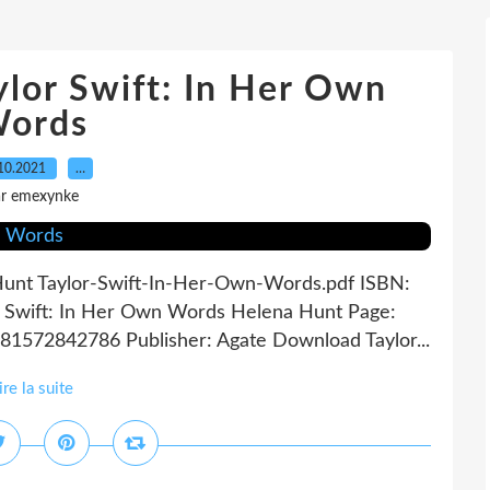
ylor Swift: In Her Own
ords
10.2021
…
ar emexynke
Hunt Taylor-Swift-In-Her-Own-Words.pdf ISBN:
r Swift: In Her Own Words Helena Hunt Page:
781572842786 Publisher: Agate Download Taylor...
ire la suite