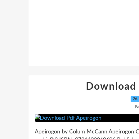
Download 
26.
P
Apeirogon by Colum McCann Apeirogon C