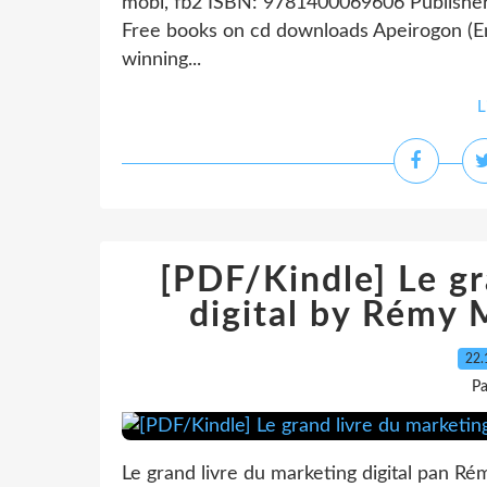
mobi, fb2 ISBN: 9781400069606 Publishe
Free books on cd downloads Apeirogon (En
winning...
L
[PDF/Kindle] Le gr
digital by Rémy M
22.
P
Le grand livre du marketing digital pan Ré