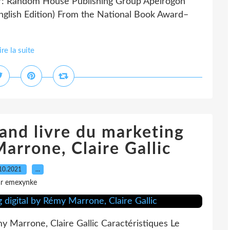
r: Random House Publishing Group Apeirogon
glish Edition) From the National Book Award–
ire la suite
and livre du marketing
arrone, Claire Gallic
10.2021
…
ar emexynke
my Marrone, Claire Gallic Caractéristiques Le