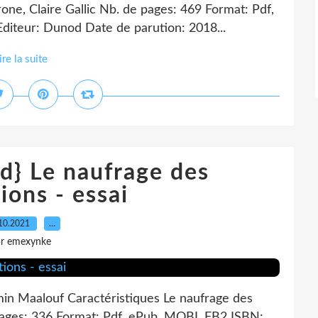
one, Claire Gallic Nb. de pages: 469 Format: Pdf,
teur: Dunod Date de parution: 2018...
ire la suite
d} Le naufrage des
tions - essai
10.2021
…
ar emexynke
Amin Maalouf Caractéristiques Le naufrage des
 pages: 336 Format: Pdf, ePub, MOBI, FB2 ISBN: