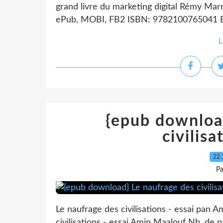
grand livre du marketing digital Rémy Marr
ePub, MOBI, FB2 ISBN: 9782100765041 Edi
L
{epub downloa
civilisa
22.
P
Le naufrage des civilisations - essai pan 
civilisations - essai Amin Maalouf Nb. de