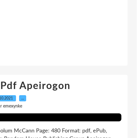
Pdf Apeirogon
10.2021
…
ar emexynke
olum McCann Page: 480 Format: pdf, ePub,