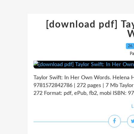
[download pdf] Ta
W
26.
P
Taylor Swift: In Her Own Words. Helena 
9781572842786 | 272 pages | 7 Mb Taylo
272 Format: pdf, ePub, fb2, mobi ISBN: 9
L